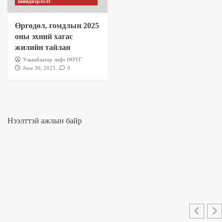
шийдвэрлэлт
Өргөдөл, гомдлын 2025
оны эхний хагас
жилийн тайлан
Улаанбаатар лифт НӨҮГ
June 30, 2025
0
Нээлттэй ажлын байр