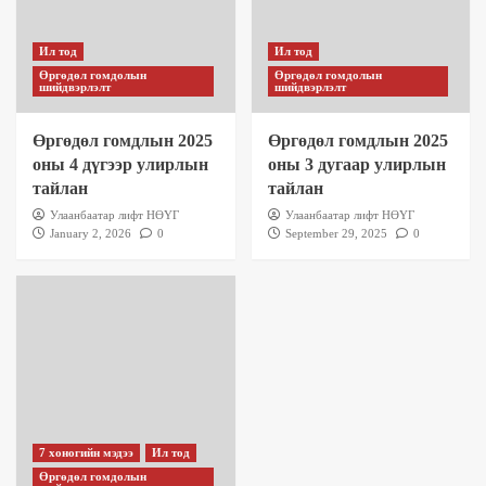
Ил тод
Ил тод
Өргөдөл гомдолын
Өргөдөл гомдолын
шийдвэрлэлт
шийдвэрлэлт
Өргөдөл гомдлын 2025
Өргөдөл гомдлын 2025
оны 4 дүгээр улирлын
оны 3 дугаар улирлын
тайлан
тайлан
Улаанбаатар лифт НӨҮГ
Улаанбаатар лифт НӨҮГ
January 2, 2026
0
September 29, 2025
0
7 хоногийн мэдээ
Ил тод
Өргөдөл гомдолын