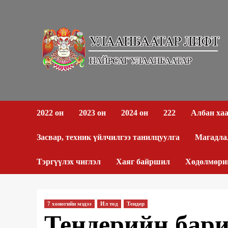
Skip
to
content
2022 он
2023 он
2024 он
222
Албан ха
Засвар, техник үйлчилгээ танилцуулга
Магадла
Тэргүүлэх чиглэл
Хаяг байршил
Хөдөлмөри
7 хоногийн мэдээ
Ил тод
Тендер
Тендерийн бар