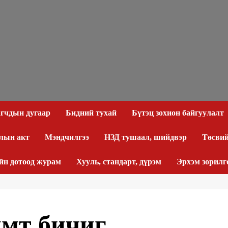
агчдын дугаар
Бидний тухай
Бүтэц зохион байгуулалт
лын акт
Мэндчилгээ
НЗД тушаал, шийдвэр
Төсвий
йн дотоод журам
Хууль, стандарт, дүрэм
Эрхэм зорилг
имт бичиг