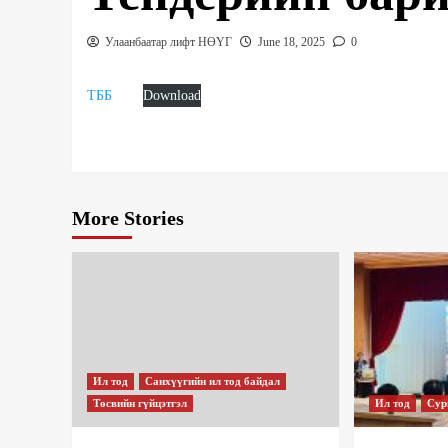
Улаанбаатар лифт НӨҮГ
June 18, 2025
0
ТББ
Download
More Stories
Ил тод
Санхүүгийн ил тод байдал
Төсвийн гүйцэтгэл
Ил тод
Сур