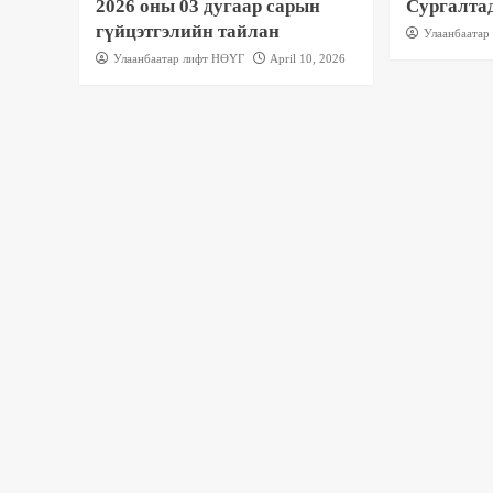
2026 оны 03 дугаар сарын
Сургалта
гүйцэтгэлийн тайлан
Улаанбаатар
Улаанбаатар лифт НӨҮГ
April 10, 2026