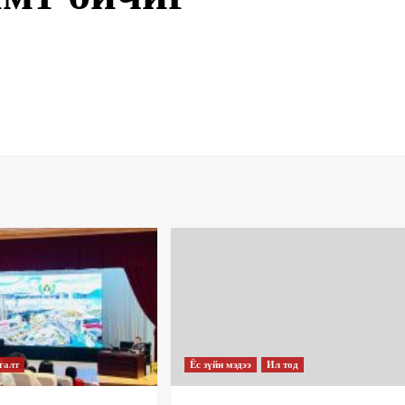
галт
Ёс зүйн мэдээ
Ил тод