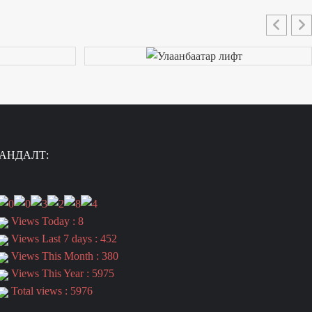
АНДАЛТ:
Views Today : 8
Views Last 7 days : 452
Views This Month : 380
Views This Year : 5975
Total views : 5976