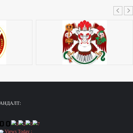
АНДАЛТ:
Views Today :