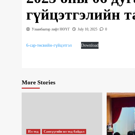
гүйцэтгэлийн т
Улаанбаатар лифт НӨҮГ
July 10, 2025
0
6-сар-төсвийн-гүйцэтгэл
Download
More Stories
Ил тод
Санхүүгийн ил тод байдал