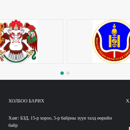
ХОЛБОО БАРИХ
Х
Хаяг: БЗД, 15-р хороо, 5-р байрны зүүн талд өөрийн
байр