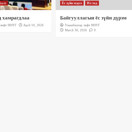
галт
Ёс зүйн мэдээ
Ил тод
д хамрагдлаа
Байгууллагын ёс зүйн дүрэм
 лифт НӨҮГ
April 10, 2026
Улаанбаатар лифт НӨҮГ
March 30, 2026
0