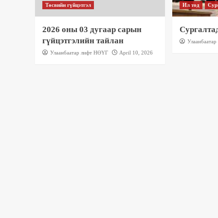
Төсвийн гүйцэтгэл
Ил тод
Сур
2026 оны 03 дугаар сарын
Сургалта
гүйцэтгэлийн тайлан
Улаанбаатар
Улаанбаатар лифт НӨҮГ
April 10, 2026