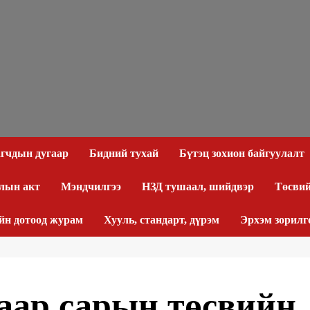
агчдын дугаар
Бидний тухай
Бүтэц зохион байгуулалт
лын акт
Мэндчилгээ
НЗД тушаал, шийдвэр
Төсвий
йн дотоод журам
Хууль, стандарт, дүрэм
Эрхэм зорилг
гаар сарын төсвийн