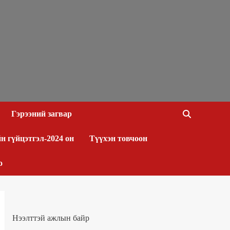
Гэрээний загвар
н гүйцэтгэл-2024 он
Түүхэн товчоон
о
Нээлттэй ажлын байр