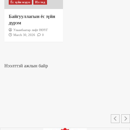
Ёс зүйн мэдээ
Ил тод
Байгууллагын ёс зүйн
дүрэм
Улаанбаатар лифт НӨҮГ
March 30, 2026
0
Нээлттэй ажлын байр