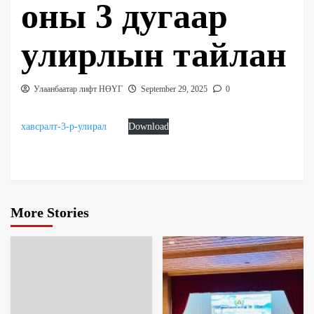
оны 3 дугаар
улирлын тайлан
Улаанбаатар лифт НӨҮГ
September 29, 2025
0
хавсралт-3-р-улирал
Download
More Stories