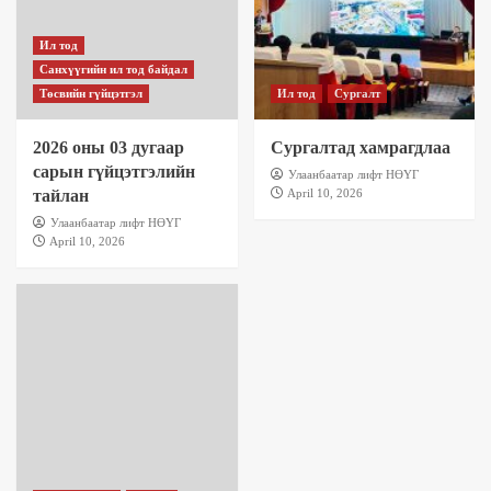
Ил тод
Санхүүгийн ил тод байдал
Төсвийн гүйцэтгэл
Ил тод
Сургалт
2026 оны 03 дугаар
Сургалтад хамрагдлаа
сарын гүйцэтгэлийн
Улаанбаатар лифт НӨҮГ
тайлан
April 10, 2026
Улаанбаатар лифт НӨҮГ
April 10, 2026