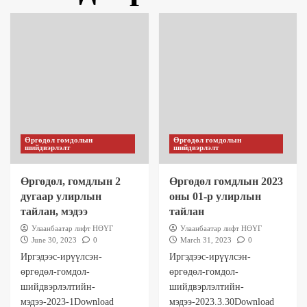
Өргөдөл гомдолын
Өргөдөл гомдолын
шийдвэрлэлт
шийдвэрлэлт
Өргөдөл, гомдлын 2
Өргөдөл гомдлын 2023
дугаар улирлын
оны 01-р улирлын
тайлан, мэдээ
тайлан
Улаанбаатар лифт НӨҮГ
Улаанбаатар лифт НӨҮГ
June 30, 2023
0
March 31, 2023
0
Иргэдээс-ирүүлсэн-
Иргэдээс-ирүүлсэн-
өргөдөл-гомдол-
өргөдөл-гомдол-
шийдвэрлэлтийн-
шийдвэрлэлтийн-
мэдээ-2023-1Download
мэдээ-2023.3.30Download