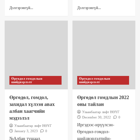
Дэлгэрэнгүй...
Дэлгэрэнгүй...
Өргөдөл гомдолын
Өргөдөл гомдолын
шийдвэрлэлт
шийдвэрлэлт
Өргөдөл, гомдол,
Өргөдөл гомдлын 2022
захидал хүлээн авах
оны тайлан
албан хаагчийн
Улаанбаатар лифт НӨҮГ
мэдээлэл
December 30, 2022
0
Иргэдээс-ирүүлсэн-
Улаанбаатар лифт НӨҮГ
January 3, 2023
0
Өргөдөл-гомдол-
№Албан тушаал,
шийдвэрлэлтийн-