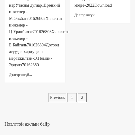
нэрУтасны дугаар1Ерөнхий
мэдээ-2022Download
инженер -
Дэлгэрэнгүй...
М.Энхбат701626802Хяналтын
инженер -
Ц.Уранбилэг701626803Хяналтын
инженер -
Б.Байгаль701626804Дотоод
асуудал хариуцсан
мэргэжилтэн-Э.Номин-
Эрдэнэ70162680
Дэлгэрэнгүй...
Posts
Previous
1
2
pagination
Нээлттэй ажлын байр