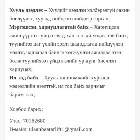
Хууль дээдлэх
– Хуулийг дээдлэн хэлбэрэлгүй сахин
биелүүлэх, хуульд нийцсэн шийдвэр гаргах;
Мэргэшсэн, хариуцлагатай байх
– Хариуцсан
ажил үүргээ гүйцэтгэхэд хангалттай мэдлэгтэй байх,
түүнийгээ цаг үеийн эрэлт шаардлагад нийцүүлэн
мэдлэг, чадвараа байнга хөгжүүлэн ажилдаа эзэн
болж түүнийхээ гүйцэтгэлийн үр дүнг биечлэн
хариуцах;
Ил тод байх
–
Хууль тогтоомжийн хүрээнд
мэдээллийн нээлттэй, ил тод байх зарчмыг
баримтлах;
Холбоо барих:
Утас: 70162680
И-майл: ulaanbaatarlift1@gmail.com