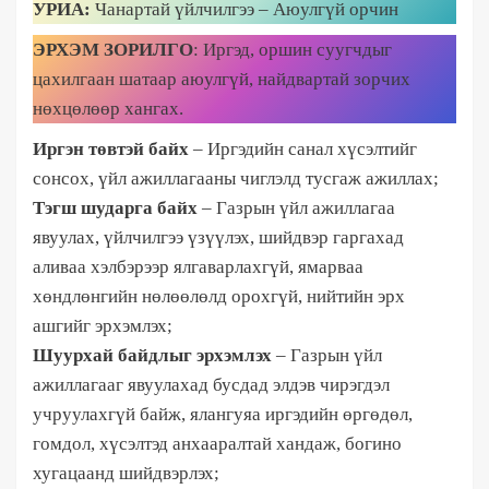
УРИА:
Чанартай үйлчилгээ – Аюулгүй орчин
ЭРХЭМ ЗОРИЛГО
: Иргэд, оршин суугчдыг
цахилгаан шатаар аюулгүй, найдвартай зорчих
нөхцөлөөр хангах.
Иргэн төвтэй байх
–
Иргэдийн санал хүсэлтийг
сонсох, үйл ажиллагааны чиглэлд тусгаж ажиллах;
Тэгш шударга байх
– Газрын үйл ажиллагаа
явуулах, үйлчилгээ үзүүлэх, шийдвэр гаргахад
аливаа хэлбэрээр ялгаварлахгүй, ямарваа
хөндлөнгийн нөлөөлөлд орохгүй, нийтийн эрх
ашгийг эрхэмлэх;
Шуурхай байдлыг эрхэмлэх
– Газрын үйл
ажиллагааг явуулахад бусдад элдэв чирэгдэл
учруулахгүй байж, ялангуяа иргэдийн өргөдөл,
гомдол, хүсэлтэд анхааралтай хандаж, богино
хугацаанд шийдвэрлэх;