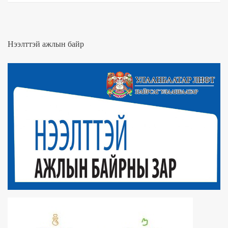
Нээлттэй ажлын байр