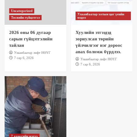
Улаанбаатар хотын гүүрэн гарцын
цахилгаан шатанд бүрэн цэвэрлэгээ, техник
5
Uncategorized
үйлчилгээ хийлээ.
Улаанбаатар хотын цаг үеийн
Төсвийн гүйцэтгэл
мэдээ
2026 оны 06 дугаар
Хуулийн этгээдэд
сарын гүйцэтгэлийн
зориулсан төрийн
тайлан
үйлчилгээг нэг дороос
авах боломж бүрдлээ.
Улаанбаатар лифт НӨҮГ
7 сар 6, 2026
Улаанбаатар лифт НӨҮГ
7 сар 6, 2026
7 хоногийн мэдээ