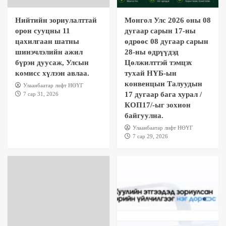
цахилгаан шатны шинэчлэлийн ажил бүрэн
дуусаж, Улсын комисс хүлээн авлаа.
Нийтийн зориулалттай
Монгол Улс 2026 оны 08
1
орон сууцны 11
дугаар сарын 17-ны
цахилгаан шатны
Uncategorized
өдрөөс 08 дугаар сарын
Монгол Улс 2026 оны 08 дугаар сарын 17-ны
шинэчлэлийн ажил
28-ны өдрүүдэд
өдрөөс 08 дугаар сарын 28-ны өдрүүдэд
бүрэн дуусаж, Улсын
Цөлжилттэй тэмцэх
Цөлжилттэй тэмцэх тухай НҮБ-ын
комисс хүлээн авлаа.
тухай НҮБ-ын
2
конвенцын Талуудын 17 дугаар бага хурал /
конвенцын Талуудын
Улаанбаатар лифт НӨҮГ
КОП17/-ыг зохион байгуулна.
17 дугаар бага хурал /
7 сар 31, 2026
КОП17/-ыг зохион
Uncategorized
Төсвийн гүйцэтгэл
2026 оны 06 дугаар сарын гүйцэтгэлийн
байгуулна.
тайлан
Улаанбаатар лифт НӨҮГ
3
7 сар 29, 2026
Улаанбаатар хотын цаг үеийн мэдээ
Хуулийн этгээдэд зориулсан төрийн
үйлчилгээг нэг дороос авах боломж бүрдлээ.
4
7 хоногийн мэдээ
“Үндэсний их баяр наадам”-ыг угтан