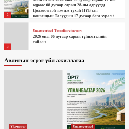
өдрөөс 08 дугаар сарын 28-ны өдрүүдэд
Цөлжилттэй тэмцэх тухай НҮБ-ын
2
конвенцын Талуудын 17 дугаар бага хурал /
КОП17/-ыг зохион байгуулна.
Uncategorized
Төсвийн гүйцэтгэл
2026 оны 06 дугаар сарын гүйцэтгэлийн
тайлан
3
Авлигын эсрэг үйл ажиллагаа
Улаанбаатар хотын цаг үеийн мэдээ
Хуулийн этгээдэд зориулсан төрийн
үйлчилгээг нэг дороос авах боломж бүрдлээ.
4
7 хоногийн мэдээ
“Үндэсний их баяр наадам”-ыг угтан
Улаанбаатар хотын гүүрэн гарцын
цахилгаан шатанд бүрэн цэвэрлэгээ, техник
5
үйлчилгээ хийлээ.
Үйлчилгээ
Үйлчилгээ
Uncategorized
Нийтийн зориулалттай орон сууцны 11