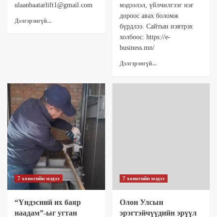
ulaanbaatarlift1@gmail.com
мэдээлэл, үйлчилгээг нэг
дороос авах боломж
Дэлгэрэнгүй...
бүрдлээ. Сайтын нэвтрэх
холбоос: https://e-
business.mn/
Дэлгэрэнгүй...
7 хоногийн мэдээ
7 хоногийн мэдээ
“Үндэсний их баяр
Олон Улсын
наадам”-ыг угтан
эрэгтэйчүүдийн эрүүл