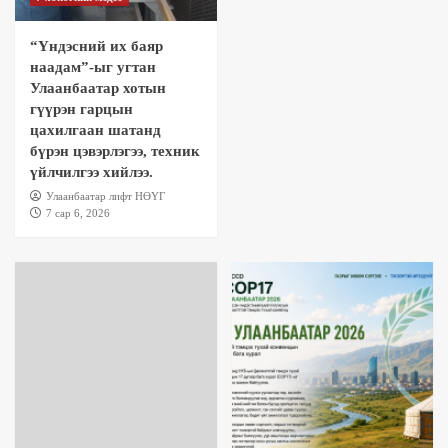
“Үндэсний их баяр
наадам”-ыг угтан
Улаанбаатар хотын
гүүрэн гарцын
цахилгаан шатанд
бүрэн цэвэрлэгээ, техник
үйлчилгээ хийлээ.
Улаанбаатар лифт НӨҮГ
7 сар 6, 2026