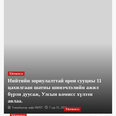
Үйлчилгээ
Нийтийн зориулалттай орон сууцны 11
цахилгаан шатны шинэчлэлийн ажил
бүрэн дуусаж, Улсын комисс хүлээн
авлаа.
Улаанбаатар лифт НӨҮГ
7 сар 31, 2026
Үйлчилгээ
Улаанбаатар хотын
Үйлчилгээ