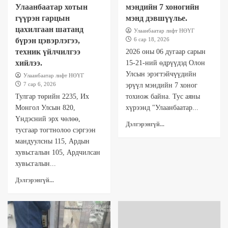
Улаанбаатар хотын
мэндийн 7 хоногийн
гүүрэн гарцын
мэнд дэвшүүлье.
цахилгаан шатанд
Улаанбаатар лифт НӨҮГ
бүрэн цэвэрлэгээ,
6 сар 18, 2026
техник үйлчилгээ
2026 оны 06 дугаар сарын
хийлээ.
15-21-ний өдрүүдэд Олон
Улсын эрэгтэйчүүдийн
Улаанбаатар лифт НӨҮГ
7 сар 6, 2026
эрүүл мэндийн 7 хоног
Тулгар төрийн 2235, Их
тохиож байна. Тус аяны
Монгол Улсын 820,
хүрээнд "Улаанбаатар...
Үндэсний эрх чөлөө,
Дэлгэрэнгүй...
тусгаар тогтнолоо сэргээн
мандуулсны 115, Ардын
хувьсгалын 105, Ардчилсан
хувьсгалын...
Дэлгэрэнгүй...