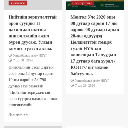
Үйлчилгээ
Uncategorized
Нийтийн зориулалттай
Монгол Улс 2026 оны
орон сууцны 11
08 дугаар сарын 17-ны
цахилгаан шатны
өдрөөс 08 дугаар сарын
шинэчлэлийн ажил
28-ны өдрүүдэд
бүрэн дуусаж, Улсын
Цөлжилттэй тэмцэх
комисс хүлээн авлаа.
тухай НҮБ-ын
конвенцын Талуудын
Улаанбаатар лифт НӨҮГ
7 сар 31, 2026
17 дугаар бага хурал /
КОП17/-ыг зохион
Нийслэлийн Засаг даргын
байгуулна.
2025 оны 12 дугаар сарын
19-ны өдрийн А/1798
Улаанбаатар лифт НӨҮГ
7 сар 29, 2026
дугаар захирамжтай
"Нийтийн зориулалттай
орон сууцны цахилгаан шат
шинэчлэлийн...
Дэлгэрэнгүй...