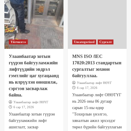
Үйлчилгээ
Uncategorized
Сургалт
Улаанбаатар хотын
MNS ISO /IEC
гүүрэн байгууламжийн
17020:2013 стандартын
лифтүүдийн эвдрэл
сургалтыг зохион
гэмтлийг цаг хугацаанд
байгууллаа.
нь илрүүлэн оношилж,
Улаанбаатар лифт НӨҮГ
сэргээн засварлаж
6 сар 17, 2026
байна.
Улаанбаатар лифт ОНӨТҮГ
нь 2026 оны 06 дугаар
Улаанбаатар лифт НӨҮГ
6 сар 17, 2026
сарын 15-ны өдөр
Улаанбаатар хотын гүүрэн
"Тохирлын үнэлгээ,
байгууламжийн лифт
хяналтын ажил эрхэлдэг
ашиглалт, засвар
төрөл бүрийн байгууллагын