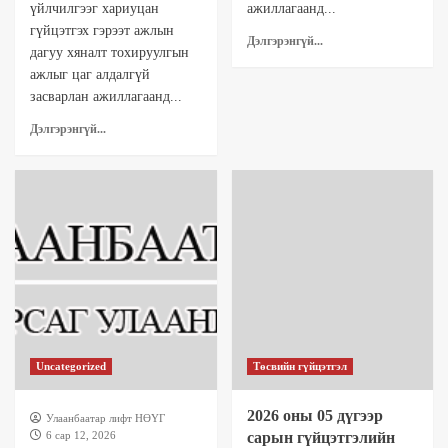
үйлчилгээг хариуцан
ажиллагаанд...
гүйцэтгэх гэрээт ажлын
Дэлгэрэнгүй...
дагуу хяналт тохируулгын
ажлыг цаг алдалгүй
засварлан ажиллагаанд...
Дэлгэрэнгүй...
Uncategorized
Төсвийн гүйцэтгэл
2026 оны 05 дүгээр
Улаанбаатар лифт НӨҮГ
6 сар 12, 2026
сарын гүйцэтгэлийн