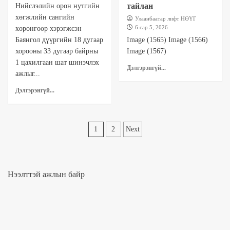
тайлан
Нийслэлийн орон нутгийн
хөгжлийн сангийн
Улаанбаатар лифт НӨҮГ
6 сар 5, 2026
хөрөнгөөр хэрэгжсэн
Баянгол дүүргийн 18 дугаар
Image (1565) Image (1566)
хорооны 33 дугаар байрны
Image (1567)
1 цахилгаан шат шинэчлэх
Дэлгэрэнгүй...
ажлыг...
Дэлгэрэнгүй...
Posts
1
2
Next
pagination
Нээлттэй ажлын байр