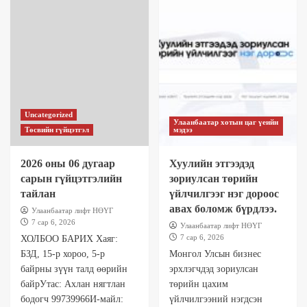
Uncategorized
Улаанбаатар хотын цаг үеийн
Төсвийн гүйцэтгэл
мэдээ
2026 оны 06 дугаар
Хуулийн этгээдэд
сарын гүйцэтгэлийн
зориулсан төрийн
тайлан
үйлчилгээг нэг дороос
авах боломж бүрдлээ.
Улаанбаатар лифт НӨҮГ
7 сар 6, 2026
Улаанбаатар лифт НӨҮГ
7 сар 6, 2026
ХОЛБОО БАРИХ Хаяг:
БЗД, 15-р хороо, 5-р
Монгол Улсын бизнес
байрны зүүн талд өөрийн
эрхлэгчдэд зориулсан
байрУтас: Ахлан нягтлан
төрийн цахим
бодогч 99739966И-майл:
үйлчилгээний нэгдсэн