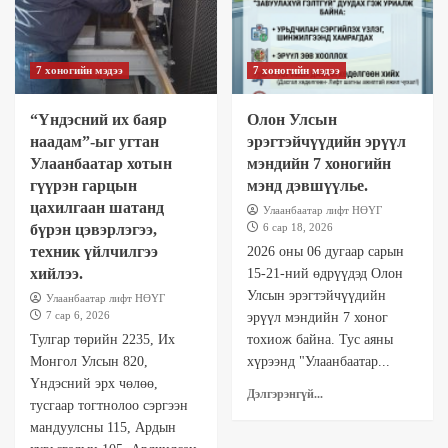
7 хоногийн мэдээ
7 хоногийн мэдээ
“Үндэсний их баяр
Олон Улсын
наадам”-ыг угтан
эрэгтэйчүүдийн эрүүл
Улаанбаатар хотын
мэндийн 7 хоногийн
гүүрэн гарцын
мэнд дэвшүүлье.
цахилгаан шатанд
Улаанбаатар лифт НӨҮГ
бүрэн цэвэрлэгээ,
6 сар 18, 2026
техник үйлчилгээ
2026 оны 06 дугаар сарын
хийлээ.
15-21-ний өдрүүдэд Олон
Улсын эрэгтэйчүүдийн
Улаанбаатар лифт НӨҮГ
7 сар 6, 2026
эрүүл мэндийн 7 хоног
Тулгар төрийн 2235, Их
тохиож байна. Тус аяны
Монгол Улсын 820,
хүрээнд "Улаанбаатар...
Үндэсний эрх чөлөө,
Дэлгэрэнгүй...
тусгаар тогтнолоо сэргээн
мандуулсны 115, Ардын