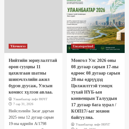
Үйлчилгээ
Uncategorized
Нийтийн зориулалттай
Монгол Улс 2026 оны
орон сууцны 11
08 дугаар сарын 17-ны
цахилгаан шатны
өдрөөс 08 дугаар сарын
шинэчлэлийн ажил
28-ны өдрүүдэд
бүрэн дуусаж, Улсын
Цөлжилттэй тэмцэх
комисс хүлээн авлаа.
тухай НҮБ-ын
конвенцын Талуудын
Улаанбаатар лифт НӨҮГ
7 сар 31, 2026
17 дугаар бага хурал /
КОП17/-ыг зохион
Нийслэлийн Засаг даргын
байгуулна.
2025 оны 12 дугаар сарын
19-ны өдрийн А/1798
Улаанбаатар лифт НӨҮГ