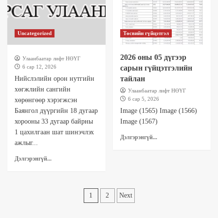
Uncategorized
Төсвийн гүйцэтгэл
2026 оны 05 дүгээр
Улаанбаатар лифт НӨҮГ
6 сар 12, 2026
сарын гүйцэтгэлийн
тайлан
Нийслэлийн орон нутгийн
хөгжлийн сангийн
Улаанбаатар лифт НӨҮГ
6 сар 5, 2026
хөрөнгөөр хэрэгжсэн
Баянгол дүүргийн 18 дугаар
Image (1565) Image (1566)
хорооны 33 дугаар байрны
Image (1567)
1 цахилгаан шат шинэчлэх
Дэлгэрэнгүй...
ажлыг...
Дэлгэрэнгүй...
Posts
1
2
Next
pagination