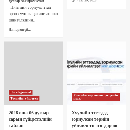
7 сар 29, 2026
дугаар захирамжтай
"Нийтийн зориулалттай
орон сууцны цахилгаан шат
шинэчлэлийн...
Дэлгэрэнгүй...
Uncategorized
Улаанбаатар хотын цаг үеийн
Төсвийн гүйцэтгэл
мэдээ
2026 оны 06 дугаар
Хуулийн этгээдэд
сарын гүйцэтгэлийн
зориулсан төрийн
тайлан
үйлчилгээг нэг дороос