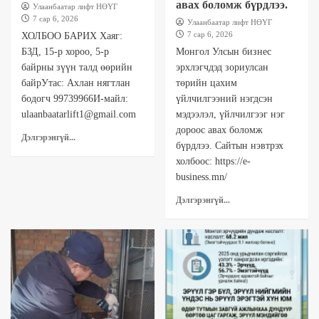
авах боломж бүрдлээ.
Улаанбаатар лифт НӨҮГ
7 сар 6, 2026
Улаанбаатар лифт НӨҮГ
7 сар 6, 2026
ХОЛБОО БАРИХ Хаяг:
БЗД, 15-р хороо, 5-р
Монгол Улсын бизнес
байрны зүүн талд өөрийн
эрхлэгчдэд зориулсан
байрУтас: Ахлан нягтлан
төрийн цахим
бодогч 99739966И-майл:
үйлчилгээний нэгдсэн
ulaanbaatarlift1@gmail.com
мэдээлэл, үйлчилгээг нэг
дороос авах боломж
Дэлгэрэнгүй...
бүрдлээ. Сайтын нэвтрэх
холбоос: https://e-
business.mn/
Дэлгэрэнгүй...