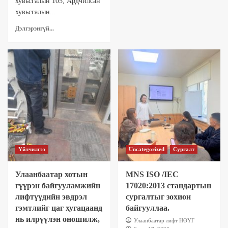
хувьсгалын 105, Ардчилсан
хувьсгалын...
Дэлгэрэнгүй...
Үйлчилгээ
Uncategorized
Сургалт
Улаанбаатар хотын
MNS ISO /IEC
гүүрэн байгууламжийн
17020:2013 стандартын
лифтүүдийн эвдрэл
сургалтыг зохион
гэмтлийг цаг хугацаанд
байгууллаа.
нь илрүүлэн оношилж,
Улаанбаатар лифт НӨҮГ