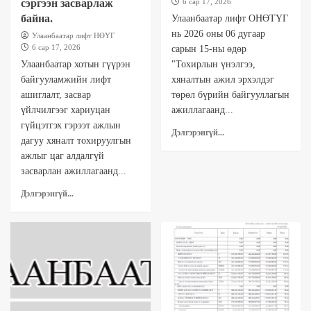
сэргээн засварлаж
6 сар 17, 2026
байна.
Улаанбаатар лифт ОНӨТҮГ
нь 2026 оны 06 дугаар
Улаанбаатар лифт НӨҮГ
6 сар 17, 2026
сарын 15-ны өдөр
Улаанбаатар хотын гүүрэн
"Тохирлын үнэлгээ,
байгууламжийн лифт
хяналтын ажил эрхэлдэг
ашиглалт, засвар
төрөл бүрийн байгууллагын
үйлчилгээг хариуцан
ажиллагаанд...
гүйцэтгэх гэрээт ажлын
Дэлгэрэнгүй...
дагуу хяналт тохируулгын
ажлыг цаг алдалгүй
засварлан ажиллагаанд...
Дэлгэрэнгүй...