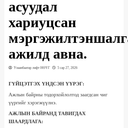
асуудал
хариуцсан
мэргэжилтэншалг
ажилд авна.
Улаанбаатар лифт НӨҮГ
5 сар 27, 2026
ГҮЙЦЭТГЭХ ҮНДСЭН ҮҮРЭГ:
Ажлын байрны тодорхойлолтод заагдсан чиг
үүргийг хэрэгжүүлнэ.
АЖЛЫН БАЙРАНД ТАВИГДАХ
ШААРДЛАГА: