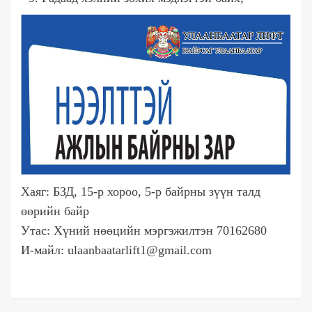
Хаяг: БЗД, 15-р хороо, 5-р байрны зүүн талд
өөрийн байр
Утас: Хүний нөөцийн мэргэжилтэн 70162680
И-майл: ulaanbaatarlift1@gmail.com