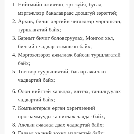
Нийгмийн ажилтан, эрх зүйч, бусад
мэргэжлээр бакалавраас доошгүй зэрэгтэй;
Архив, бичиг хэргийн чиглэлээр мэргэшсэн,
туршлагатай байх;
Баримт бичиг боловсруулах, Монгол хэл,
бичгийн чадвар эзэмшсэн байх;
Мэргэжлээрээ ажиллаж байсан туршлагатай
байх;
Тогтвор суурьшилтай, багаар ажиллах
чадвартай байх;
Олон нийттэй харьцах, илтгэх, танилцуулах
чадвартай байх;
Компьютерын өргөн хэрэглээний
программуудыг ашиглаж чаддаг байх;
Ажлын ачаалал даах чадвартай байх;
Гадаад хэлний зохих мэдлэгтэй байх;