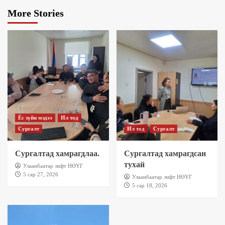
More Stories
Ёс зүйн мэдээ
Ил тод
Сургалт
Ил тод
Сургалт
Сургалтад хамрагдлаа.
Сургалтад хамрагдсан
тухай
Улаанбаатар лифт НӨҮГ
5 сар 27, 2026
Улаанбаатар лифт НӨҮГ
5 сар 18, 2026