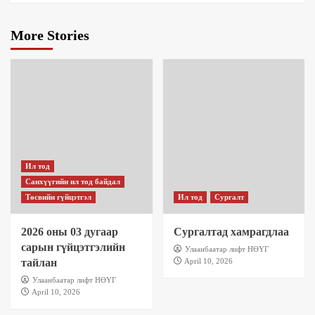
More Stories
Ил тод
Санхүүгийн ил тод байдал
Төсвийн гүйцэтгэл
Ил тод
Сургалт
2026 оны 03 дугаар
Сургалтад хамрагдлаа
сарын гүйцэтгэлийн
Улаанбаатар лифт НӨҮГ
тайлан
April 10, 2026
Улаанбаатар лифт НӨҮГ
April 10, 2026