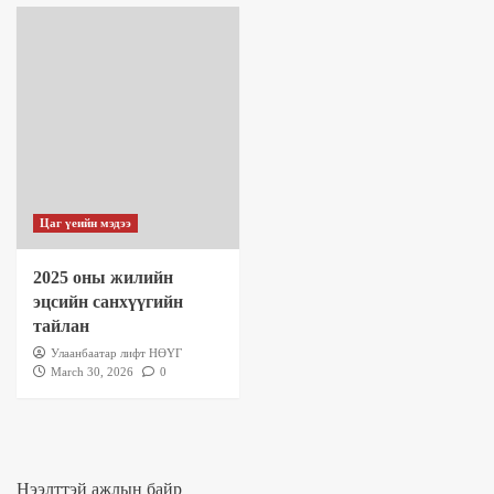
Цаг үеийн мэдээ
2025 оны жилийн
эцсийн санхүүгийн
тайлан
Улаанбаатар лифт НӨҮГ
March 30, 2026
0
Нээлттэй ажлын байр