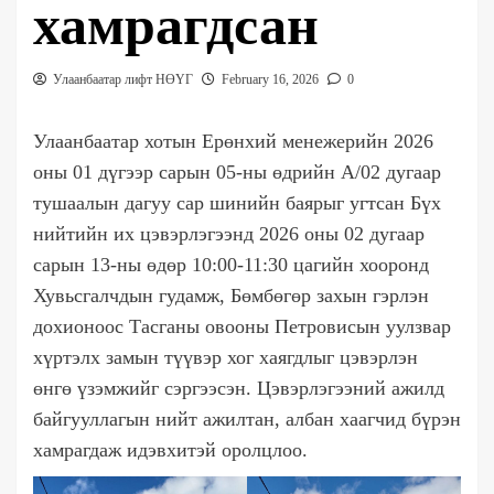
хамрагдсан
Улаанбаатар лифт НӨҮГ
February 16, 2026
0
Улаанбаатар хотын Ерөнхий менежерийн 2026
оны 01 дүгээр сарын 05-ны өдрийн А/02 дугаар
тушаалын дагуу сар шинийн баярыг угтсан Бүх
нийтийн их цэвэрлэгээнд 2026 оны 02 дугаар
сарын 13-ны өдөр 10:00-11:30 цагийн хооронд
Хувьсгалчдын гудамж, Бөмбөгөр захын гэрлэн
дохионоос Тасганы овооны Петровисын уулзвар
хүртэлх замын түүвэр хог хаягдлыг цэвэрлэн
өнгө үзэмжийг сэргээсэн. Цэвэрлэгээний ажилд
байгууллагын нийт ажилтан, албан хаагчид бүрэн
хамрагдаж идэвхитэй оролцлоо.