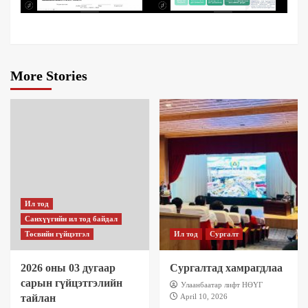
More Stories
Ил тод
Санхүүгийн ил тод байдал
Төсвийн гүйцэтгэл
Ил тод
Сургалт
2026 оны 03 дугаар
Сургалтад хамрагдлаа
сарын гүйцэтгэлийн
Улаанбаатар лифт НӨҮГ
тайлан
April 10, 2026