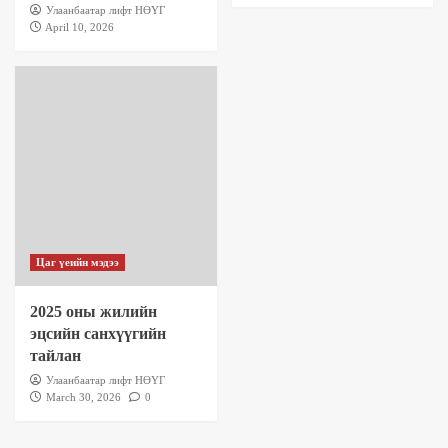
Улаанбаатар лифт НӨҮГ
April 10, 2026
Цаг үеийн мэдээ
2025 оны жилийн
эцсийн санхүүгийн
тайлан
Улаанбаатар лифт НӨҮГ
March 30, 2026
0