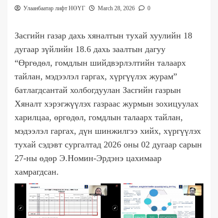
Улаанбаатар лифт НӨҮГ
March 28, 2026
0
Засгийн газар дахь хяналтын тухай хуулийн 18
дугаар зүйлийн 18.6 дахь заалтын дагуу
“Өргөдөл, гомдлын шийдвэрлэлтийн талаарх
тайлан, мэдээлэл гаргах, хүргүүлэх журам”
батлагдсантай холбогдуулан Засгийн газрын
Хяналт хэрэгжүүлэх газраас журмын зохицуулах
харилцаа, өргөдөл, гомдлын талаарх тайлан,
мэдээлэл гаргах, дүн шинжилгээ хийх, хүргүүлэх
тухай сэдэвт сургалтад 2026 оны 02 дугаар сарын
27-ны өдөр Э.Номин-Эрдэнэ цахимаар
хамрагдсан.