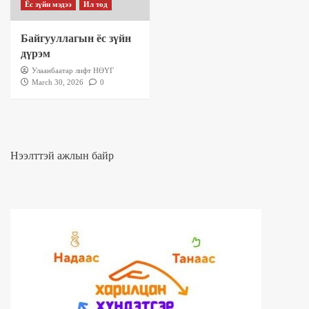
Ёс зүйн мэдээ
Ил тод
Байгууллагын ёс зүйн
дүрэм
Улаанбаатар лифт НӨҮГ
March 30, 2026
0
Нээлттэй ажлын байр