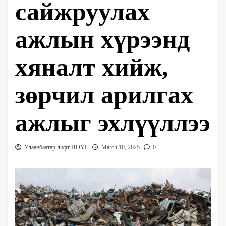
сайжруулах
ажлын хүрээнд
хяналт хийж,
зөрчил арилгах
ажлыг эхлүүллээ
Улаанбаатар лифт НӨҮГ
March 10, 2025
0