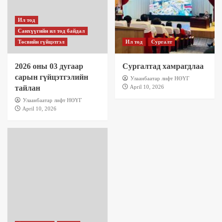
Ил тод
Санхүүгийн ил тод байдал
Төсвийн гүйцэтгэл
Ил тод
Сургалт
2026 оны 03 дугаар
Сургалтад хамрагдлаа
сарын гүйцэтгэлийн
Улаанбаатар лифт НӨҮГ
тайлан
April 10, 2026
Улаанбаатар лифт НӨҮГ
April 10, 2026